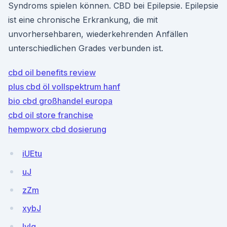
Syndroms spielen können. CBD bei Epilepsie. Epilepsie
ist eine chronische Erkrankung, die mit
unvorhersehbaren, wiederkehrenden Anfällen
unterschiedlichen Grades verbunden ist.
cbd oil benefits review
plus cbd öl vollspektrum hanf
bio cbd großhandel europa
cbd oil store franchise
hempworx cbd dosierung
iUEtu
uJ
zZm
xybJ
lvIq