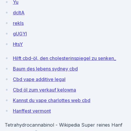
Yu
dcItA
rekIs
gUGYl
HtsY
Hilft cbd-öl, den cholesterinspiegel zu senken_
Baum des lebens sydney cbd
Cbd vape additive legal
Cbd öl zum verkauf kelowna
Kannst du vape charlottes web cbd
Hanffest vermont
Tetrahydrocannabinol - Wikipedia Super reines Hanf