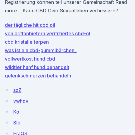
Registrierung können teil unserer Gemeinschaft Read
more… Kann CBD Dein Sexualleben verbessern?
der tägliche hit cbd oil
von drittanbietern verifiziertes cbd-öl
cbd kristalle terpen
was ist ein cbd-gummibärchen_
vollwertkost hund cbd
wildtier hanf hund behandelt
gelenkschmerzen behandeln
szZ
vwhqv
Ko
Slo
ErJQS