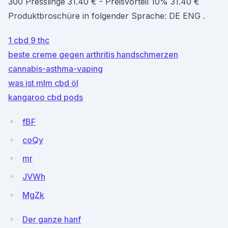
300 Presslinge 31.40 € - Preisvorteil 10% 31.40 €
Produktbroschüre in folgender Sprache: DE ENG .
1 cbd 9 thc
beste creme gegen arthritis handschmerzen
cannabis-asthma-vaping
was ist mlm cbd öl
kangaroo cbd pods
fBF
coQy
mr
JVWh
MgZk
Der ganze hanf